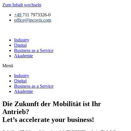
Zum Inhalt wechseln
+49
711 7973326-0
office@incovis.com
Industry
Digital
Business as a Service
Akademie
Menü
Industry
Digital
Business as a Service
Akademie
Die Zukunft der Mobilität ist Ihr
Antrieb?
Let’s accelerate your business!